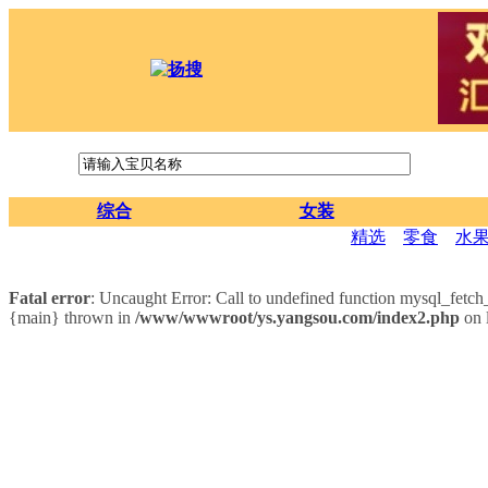
综合
女装
精选
零食
水
Fatal error
: Uncaught Error: Call to undefined function mysql_fet
{main} thrown in
/www/wwwroot/ys.yangsou.com/index2.php
on 