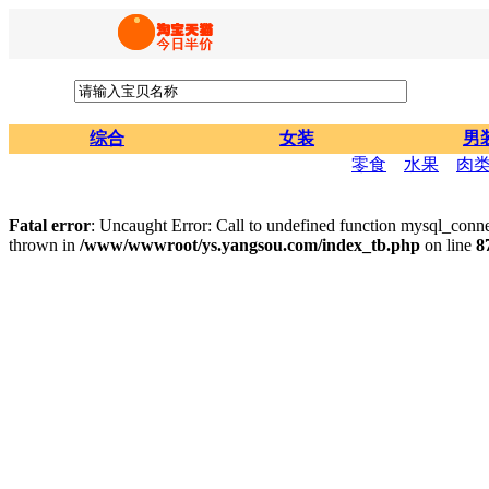
综合
女装
男
零食
水果
肉
Fatal error
: Uncaught Error: Call to undefined function mysql_con
thrown in
/www/wwwroot/ys.yangsou.com/index_tb.php
on line
8